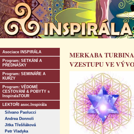
Asociace INSPIRÁLA
MERKABA TURBINA
Program: SETKÁNÍ A
VZESTUPU VE VÝVO
PŘEDNÁŠKY
Program: SEMINÁŘE A
KURZY
Program: VĚDOMÉ
CESTOVÁNÍ & POBYTY s
InspiralaTOUR
LEKTOŘI asoc.Inspirála
Silvano Paolucci
Andrea Donnoli
Jitka Třešňáková
Petr Vladyka