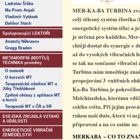
Ladislav Šiška
MER-KA-BA TURBINA zvan
Ma Prem Anjali
Vladimír Vytásek
celý tělesný systém člověka
Dalibor Stach
energetický systém těla) a 
Spolupracující LEKTOŘI
je určená pro každého, Mer-
Anatolij Někrasov
chtějí dostat do synergie s 
Gregg Braden
až do vysokých vibračních h
METAMORFNÍ (MOTÝLÍ)
se tak na současné vibrační
TECHNIKA proměny
Turbina nám umožňuje znač
O metodě
O kurzech MT
propojování 3 vnitřních ohň
Terapeutické ošetření MT u
Ka-Ba Turbina je pokročil
Jitky Třešňákové
Zpětné ohlasy z aplikace MT
Melchizedeka, kterému vděč
a kurzů
celého světa. Při jejím pro
Terapeuté MT v ČR a SR
rukou naší duše, která ví nej
ESEJSKÁ ZRCADLA VZTAHŮ
A UDÁLOSTÍ
připraveni a na co zatím ne.
ENERGETICKÉ VIBRAČNÍ
MERKABA – CO TO ZN
ZEMĚDĚLSTVÍ