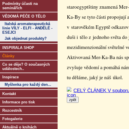
Podmínky účasti na
staroegyptštiny znamená Mer-
seminářích
Ka-By se tyto části propojují 
VĚDOMÁ PÉČE O TĚLO
Italská aromaterapeutická
v starověkém Egyptě odkazoval
linie VÍLY - ELFI - ANDĚLÉ -
ESEJCI
duši i tělo z jednoho světa d
Jak objednat produkty?
mezidimenzionální světelné voz
INSPIRALA SHOP
Články
Aktivovaná Mer-Ka-Ba nás spoj
Co se děje? O současných
zvyšuje vědomí a pomáhá nám 
událostech..
tu děláme, jaký je náš úkol.
Inspirace
Myšlenka pro každý den...
CELÝ ČLÁNEK V soubor
Kontakt
Informace pro tisk
Rozcestník
Fotogalerie
Aktuálně o knihách