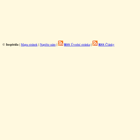
©
Inspirála
|
Mapa stránek
|
Napište nám
|
RSS
Úvodní stránka
|
RSS
Články