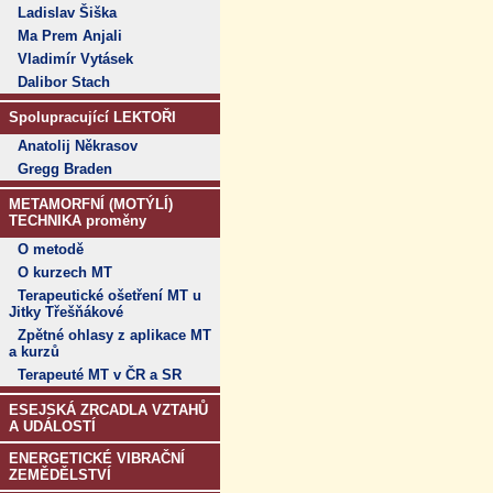
Ladislav Šiška
Ma Prem Anjali
Vladimír Vytásek
Dalibor Stach
Spolupracující LEKTOŘI
Anatolij Někrasov
Gregg Braden
METAMORFNÍ (MOTÝLÍ)
TECHNIKA proměny
O metodě
O kurzech MT
Terapeutické ošetření MT u
Jitky Třešňákové
Zpětné ohlasy z aplikace MT
a kurzů
Terapeuté MT v ČR a SR
ESEJSKÁ ZRCADLA VZTAHŮ
A UDÁLOSTÍ
ENERGETICKÉ VIBRAČNÍ
ZEMĚDĚLSTVÍ