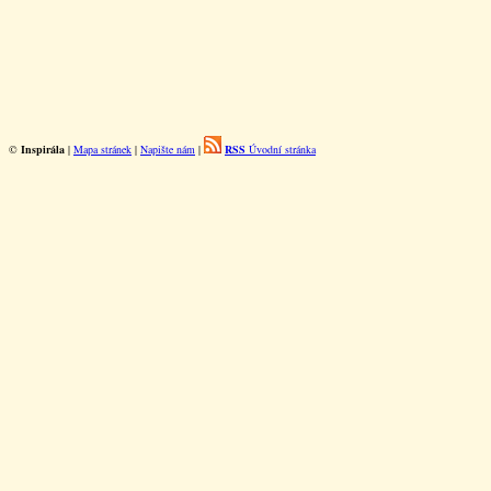
©
Inspirála
|
Mapa stránek
|
Napište nám
|
RSS
Úvodní stránka