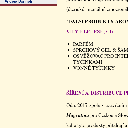
Andrea Donnoli
(éterické, mentální, emocionáln
DALŠÍ PRODUKTY ARO
"
VÍLY-ELFI-ESEJCI:
PARFÉM
SPRCHOVÝ GEL & ŠA
OSVĚŽOVAČ PRO INTE
TYČINKAMI
VONNÉ TYČINKY
.
ŠÍŘENÍ A DISTRIBUCE
Od r. 2017 spolu s uzavřením
Magentina
pro Českou a Slove
koho tyto produkty přitahují a