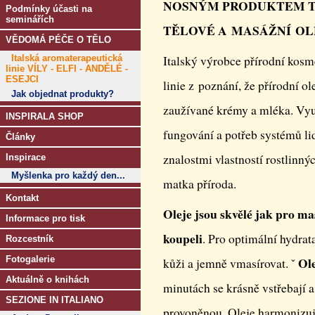
NOSNÝM PRODUKTEM TÉ
Podmínky účasti na
seminářích
TĚLOVÉ A MASÁŽNÍ OL
VĚDOMÁ PÉČE O TĚLO
Italská aromaterapeutická
Italský výrobce přírodní kos
linie VÍLY - ELFI - ANDĚLÉ -
ESEJCI
linie z poznání, že přírodní ol
Jak objednat produkty?
zaužívané krémy a mléka. Vyu
INSPIRALA SHOP
fungování a potřeb systémů li
Články
znalostmi vlastností rostlinný
Inspirace
Myšlenka pro každý den...
matka příroda.
Kontakt
Oleje jsou skvělé jak pro m
Informace pro tisk
koupeli
. Pro optimální hydrat
Rozcestník
Fotogalerie
Ol
kůži a jemně vmasírovat. ˇ
Aktuálně o knihách
minutách se krásně vstřebají a
SEZIONE IN ITALIANO
provoněnou. Oleje harmonizují