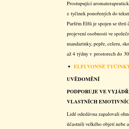
Prostupující aromaterapeutická
z tyčinek ponořených do tekut
Parfém Elfů je spojen se třetí
projevení osobnosti ve společn
mandarinky, pepře, celeru, sk
až 4 týdny v prostorech do 3
ELFI VONNÉ TYČINK
UVĚDOMĚNÍ
PODPORUJE VE VYJÁDŘ
VLASTNÍCH EMOTIVNÍC
Lidé odedávna zapalovali ohně
účastnili velkého objetí nebe 