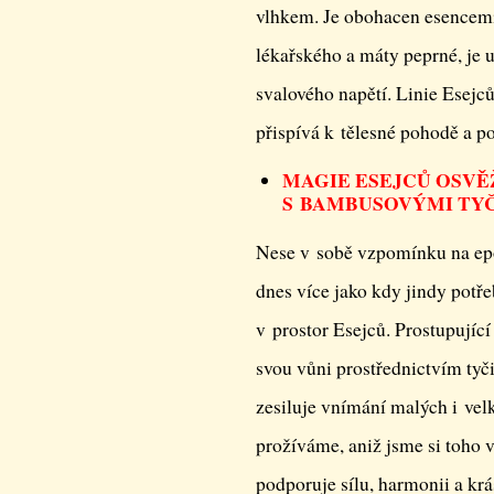
vlhkem. Je obohacen esencemi
lékařského a máty peprné, je 
svalového napětí. Linie Esejc
přispívá k tělesné pohodě a pod
MAGIE ESEJCŮ OSVĚ
S BAMBUSOVÝMI TY
Nese v sobě vzpomínku na epoc
dnes více jako kdy jindy potř
v prostor Esejců. Prostupujíc
svou vůni prostřednictvím tyč
zesiluje vnímání malých i vel
prožíváme, aniž jsme si toho v
podporuje sílu, harmonii a krá