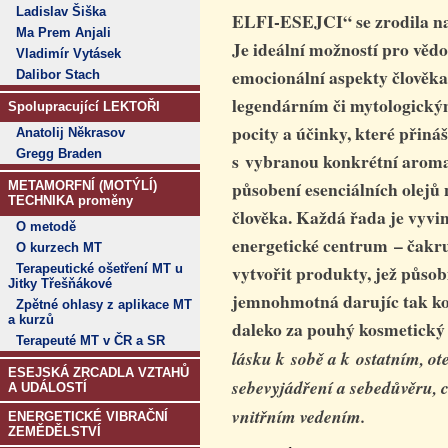
Ladislav Šiška
ELFI-ESEJCI“ se zrodila na 
Ma Prem Anjali
Je ideální možností pro vědo
Vladimír Vytásek
emocionální aspekty člověka
Dalibor Stach
legendárním či mytologickým
Spolupracující LEKTOŘI
pocity a účinky, které přiná
Anatolij Někrasov
Gregg Braden
s vybranou konkrétní
aroma
působení
esenciálních olejů
n
METAMORFNÍ (MOTÝLÍ)
TECHNIKA proměny
člověka.
Každá řada je vyvin
O metodě
energetické centrum – čakr
O kurzech MT
vytvořit produkty, jež působ
Terapeutické ošetření MT u
Jitky Třešňákové
jemnohmotná
darujíc tak
k
Zpětné ohlasy z aplikace MT
a kurzů
daleko za pouhý kosmetický
Terapeuté MT v ČR a SR
lásku k sobě a k ostatním, ote
ESEJSKÁ ZRCADLA VZTAHŮ
sebevyjádření a sebedůvěru, c
A UDÁLOSTÍ
vnitřním vedením.
ENERGETICKÉ VIBRAČNÍ
ZEMĚDĚLSTVÍ