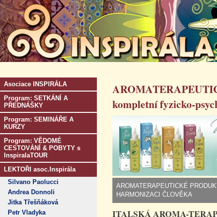
Asociace INSPIRÁLA
AROMATERAPEUTICKÁ
Program: SETKÁNÍ A
kompletní fyzicko-psy
PŘEDNÁŠKY
Program: SEMINÁŘE A
KURZY
Program: VĚDOMÉ
CESTOVÁNÍ & POBYTY s
InspiralaTOUR
LEKTOŘI asoc.Inspirála
Silvano Paolucci
AROMATERAPEUTICKÉ PRODUKTY 
Andrea Donnoli
HARMONIZACI ČLOVĚKA
Jitka Třešňáková
ITALSKÁ AROMA-TERAP
Petr Vladyka