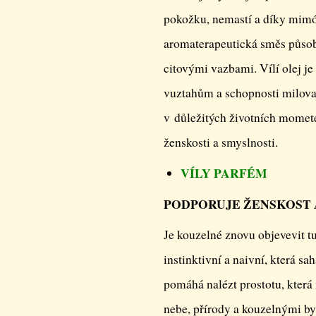
pokožku, nemastí a díky mimó
aromaterapeutická směs působí
citovými vazbami. Vílí olej je 
vuztahům a schopnosti milova
v důležitých životních momete
ženskosti a smyslnosti.
VÍLY PARFÉM
PODPORUJE ŽENSKOST 
Je kouzelné znovu objevevit tu
instinktivní a naivní, která s
pomáhá nalézt prostotu, která
nebe, přírody a kouzelnými by