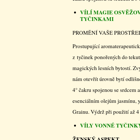
VÍLÍ MAGIE OSVĚŽO
TYČINKAMI
PROMĚNÍ VAŠE PROSTŘED
Prostupující aromaterapeutická
z tyčinek ponořených do tekuti
magických lesních bytostí. Zv
nám otevřít úrovně bytí odlišn
4° čakru spojenou se srdcem a 
esenciálním olejům jasmínu, yl
Grainu. Výdrž při použití až 
VÍLY VONNÉ TYČINK
ŽENSKÝ ASPEKT