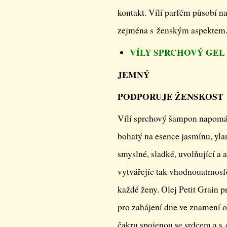
kontakt. Vílí parfém působí na
zejména s ženským aspektem
VÍLY SPRCHOVÝ GEL
JEMNÝ
PODPORUJE ŽENSKOST
Vílí sprchový šampon napomáhá
bohatý na esence jasmínu, ylan
smyslné, sladké, uvolňující a 
vytvářejíc tak vhodnouatmosfér
každé ženy. Olej Petit Grain p
pro zahájení dne ve znamení o
čakru spojenou se srdcem a s c