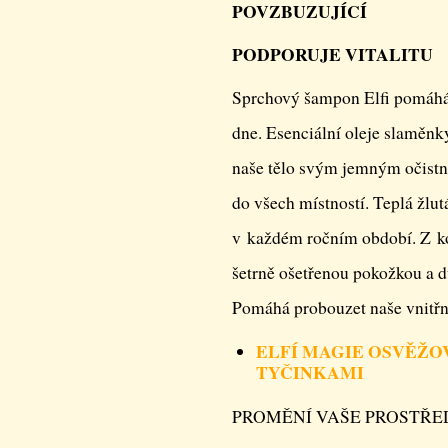
POVZBUZUJÍCÍ
PODPORUJE VITALITU
Sprchový šampon Elfi pomáhá
dne. Esenciální oleje slaměnky
naše tělo svým jemným očistn
do všech místností. Teplá žlut
v každém ročním období. Z ko
šetrně ošetřenou pokožkou a d
Pomáhá probouzet naše vnitřní
ELFÍ MAGIE OSVĚŽ
TYČINKAMI
PROMĚNÍ VAŠE PROSTŘED