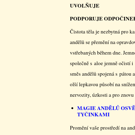
UVOLŇUJE
PODPORUJE ODPOČINE
Čistota těla je nezbytná pro
andělů se přemění na opravdov
vstřebaných během dne. Jemnos
společně s aloe jemně očistí i
směs andělů spojená s pátou a
olší lepkavou působí na snížení
nervozity, úzkosti a pro znovu
MAGIE ANDĚLŮ OSV
TYČINKAMI
Promění vaše prostředí na and