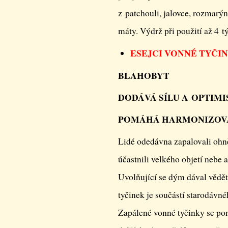
z patchouli, jalovce, rozmarý
máty. Výdrž při použití až 4 
ESEJCI VONNÉ TYČI
BLAHOBYT
DODÁVÁ SÍLU A OPTIM
POMÁHÁ HARMONIZOV
Lidé odedávna zapalovali ohně
účastnili velkého objetí nebe 
Uvolňující se dým dával vědět
tyčinek je součástí starodávné
Zapálené vonné tyčinky se pon