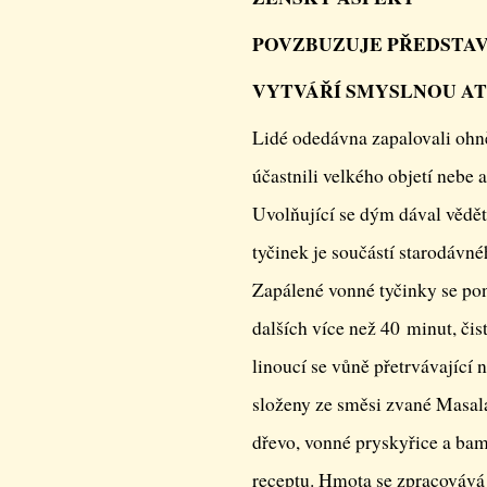
POVZBUZUJE PŘEDSTA
VYTVÁŘÍ SMYSLNOU A
Lidé odedávna zapalovali ohně
účastnili velkého objetí nebe 
Uvolňující se dým dával vědět
tyčinek je součástí starodávné
Zapálené vonné tyčinky se pon
dalších více než 40 minut, čis
linoucí se vůně přetrvávající 
složeny ze směsi zvané Masala
dřevo, vonné pryskyřice a bam
receptu. Hmota se zpracovává 