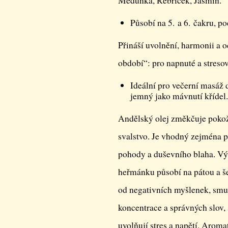
Meduňka, Řebříček, Jasmín.
Působí na 5. a 6. čakru, p
Přináší uvolnění, harmonii a 
období“: pro napnuté a stresovan
Ideální pro večerní masáž d
jemný jako mávnutí křídel.
Andělský olej změkčuje pokož
svalstvo. Je vhodný zejména p
pohody a duševního blaha. Vý
heřmánku působí na pátou a še
od negativních myšlenek, smu
koncentrace a správných slov,
uvolňují stres a napětí. Aroma