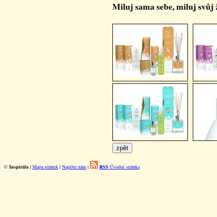
Miluj sama sebe, miluj svůj 
©
Inspirála
|
Mapa stránek
|
Napište nám
|
RSS
Úvodní stránka