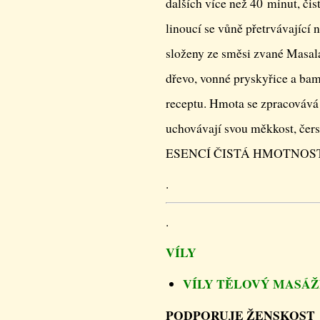
dalších více než 40 minut, čis
linoucí se vůně přetrvávající 
složeny ze směsi zvané Masala
dřevo, vonné pryskyřice a bam
receptu. Hmota se zpracovává 
uchovávají svou měkkost, če
ESENCÍ ČISTÁ HMOTNOST 14
.
.
VÍLY
VÍLY TĚLOVÝ MASÁŽ
PODPORUJE ŽENSKOST