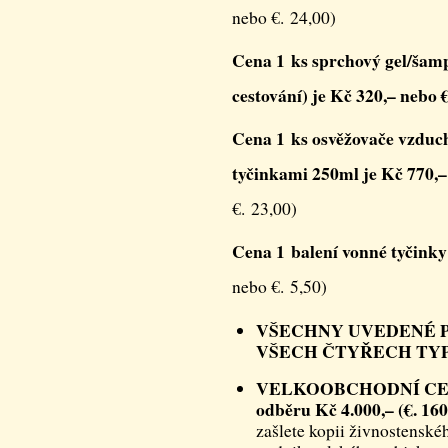
nebo €. 24,00)
Cena 1 ks sprchový gel/šamp
cestování) je Kč 320,– nebo €
Cena 1 ks osvěžovače vzduc
tyčinkami 250ml je Kč 770,–
€. 23,00)
Cena 1 balení vonné tyčinky 
nebo €. 5,50)
VŠECHNY UVEDENÉ P
VŠECH ČTYŘECH TY
VELKOOBCHODNÍ CENY 
odběru Kč 4.000,– (€. 160
zašlete kopii živnostenské