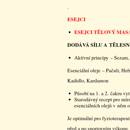
.
ESEJCI
ESEJCI TĚLOVÝ MAS
DODÁVÁ SÍLU A TĚLES
Aktívní princípy – Sezam,
Esenciální oleje – Pačuli, He
Kadidlo, Kardamon
Působí na 1. a 2. čakru vyt
Starodávný recept pro mírn
esenciálních olejů v něm ob
Je optimální pro fyzioterapeu
před a po sportovním výkonu. Je