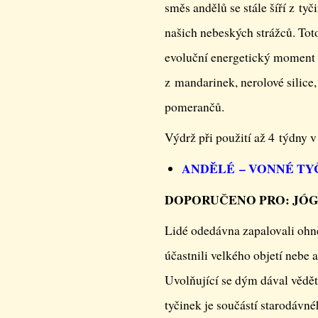
směs andělů se stále šíří z ty
našich nebeských strážců. Toto
evoluční energetický moment 
z mandarinek, nerolové silice
pomerančů.
Výdrž při použití až 4 týdny 
ANDĚLÉ – VONNÉ TY
DOPORUČENO PRO: JÓGU
Lidé odedávna zapalovali ohně
účastnili velkého objetí nebe 
Uvolňující se dým dával vědět
tyčinek je součástí starodávné