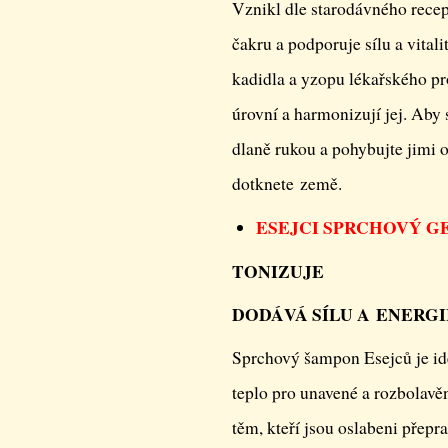
Vznikl dle starodávného recep
čakru a podporuje sílu a vitali
kadidla a yzopu lékařského pro
úrovní a harmonizují jej. Aby 
dlaně rukou a pohybujte jimi o
dotknete země.
ESEJCI SPRCHOVÝ G
TONIZUJE
DODÁVÁ SÍLU A ENERGI
Sprchový šampon Esejců je ide
teplo pro unavené a rozbolavěn
těm, kteří jsou oslabeni pře