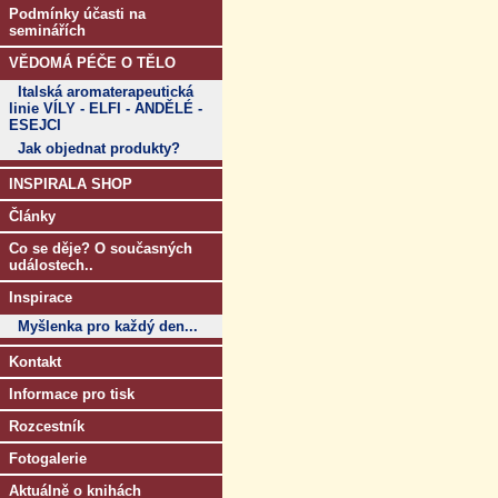
Podmínky účasti na
seminářích
VĚDOMÁ PÉČE O TĚLO
Italská aromaterapeutická
linie VÍLY - ELFI - ANDĚLÉ -
ESEJCI
Jak objednat produkty?
INSPIRALA SHOP
Články
Co se děje? O současných
událostech..
Inspirace
Myšlenka pro každý den...
Kontakt
Informace pro tisk
Rozcestník
Fotogalerie
Aktuálně o knihách