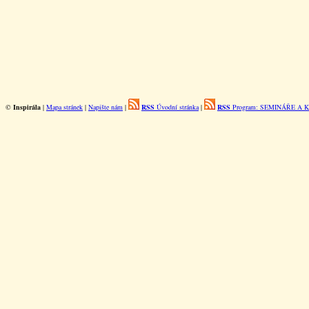
©
Inspirála
|
Mapa stránek
|
Napište nám
|
RSS
Úvodní stránka
|
RSS
Program: SEMINÁŘE A 