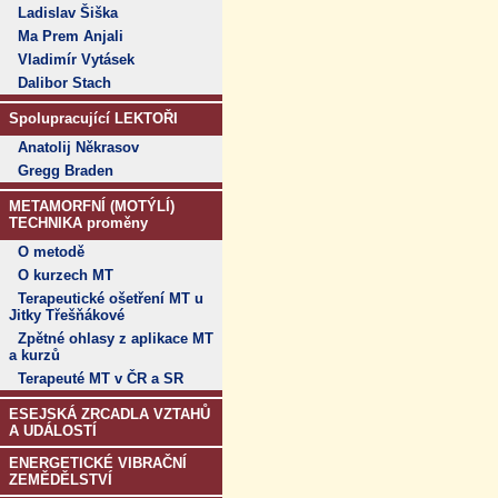
Ladislav Šiška
Ma Prem Anjali
Vladimír Vytásek
Dalibor Stach
Spolupracující LEKTOŘI
Anatolij Někrasov
Gregg Braden
METAMORFNÍ (MOTÝLÍ)
TECHNIKA proměny
O metodě
O kurzech MT
Terapeutické ošetření MT u
Jitky Třešňákové
Zpětné ohlasy z aplikace MT
a kurzů
Terapeuté MT v ČR a SR
ESEJSKÁ ZRCADLA VZTAHŮ
A UDÁLOSTÍ
ENERGETICKÉ VIBRAČNÍ
ZEMĚDĚLSTVÍ