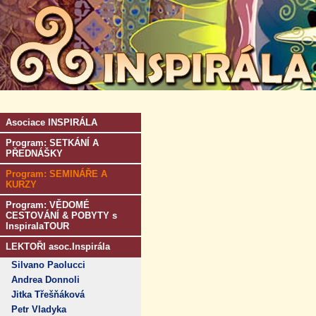
Asociace INSPIRÁLA
Program: SETKÁNÍ A
PŘEDNÁŠKY
Program: SEMINÁŘE A
KURZY
Program: VĚDOMÉ
CESTOVÁNÍ & POBYTY s
InspiralaTOUR
LEKTOŘI asoc.Inspirála
Silvano Paolucci
Andrea Donnoli
Jitka Třešňáková
Petr Vladyka