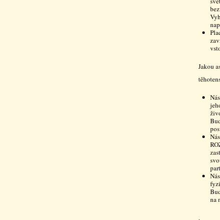
svě
bez
Vyh
nap
Pla
zav
vst
Jakou a
těhoten
Nás
jeh
živ
Bud
pos
Nás
ROZ
zas
svo
par
Nás
fyz
Bud
na 
.