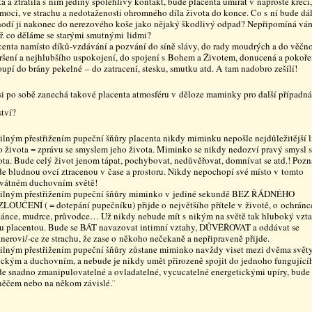
ta a ztratila s ním jediný spolehlivý kontakt, bude placenta umírat v naprosté křeči,
moci, ve strachu a nedotaženosti ohromného díla života do konce. Co s ní bude dá
odí ji nakonec do nerezového koše jako nějaký škodlivý odpad? Nepřipomíná vá
ř. co děláme se starými smutnými lidmi?
centa namísto díků-vzdávání a pozvání do síně slávy, do rady moudrých a do věčno
ršení a nejhlubšího uspokojení, do spojení s Bohem a Životem, donucená a pokoř
oupí do brány pekelné – do zatracení, stesku, smutku atd. A tam nadobro zešílí!
si po sobě zanechá takové placenta atmosféru v děloze maminky pro další případná
ství?
ilným přestřižením pupeční šňůry placenta nikdy miminku nepošle nejdůležitější l
o života = zprávu se smyslem jeho života. Miminko se nikdy nedozví pravý smysl 
ota. Bude celý život jenom tápat, pochybovat, nedůvěřovat, domnívat se atd.! Pozn
e bludnou ovcí ztracenou v čase a prostoru. Nikdy nepochopí své místo v tomto
vátném duchovním světě!
ilným přestřižením pupeční šňůry miminko v jediné sekundě BEZ ŘÁDNÉHO
LOUČENÍ ( = dotepání pupečníku) přijde o největšího přítele v životě, o ochránc
tánce, mudrce, průvodce… Už nikdy nebude mít s nikým na světě tak hluboký vzta
u placentou. Bude se BÁT navazovat intimní vztahy, DŮVĚŘOVAT a oddávat se
tnerovi/-ce ze strachu, že zase o někoho nečekaně a nepřipraveně přijde.
ilným přestřižením pupeční šňůry zůstane miminko navždy viset mezi dvěma svět
ickým a duchovním, a nebude je nikdy umět přirozeně spojit do jednoho fungující
e snadno zmanipulovatelné a ovladatelné, vycucatelné energetickými upíry, bude
něčem nebo na někom závislé.¨