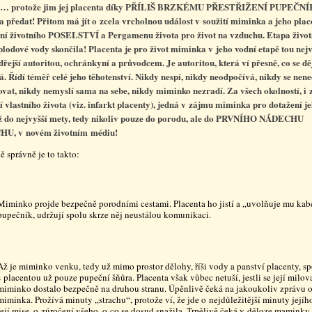
… protože jim jej placenta díky PŘÍLIŠ BRZKÉMU PŘESTŘIŽENÍ PUPEČN
la předat! Přitom má jít o zcela vrcholnou událost v soužití miminka a jeho plac
ní životního POSELSTVÍ a Pergamenu života pro život na vzduchu. Etapa života
plodové vody skončila! Placenta je pro život miminka v jeho vodní etapě tou nejv
řejší autoritou, ochránkyní a průvodcem. Je autoritou, která ví přesně, co se dě
má. Řídí téměř celé jeho těhotenství. Nikdy nespí, nikdy neodpočívá, nikdy se nen
ovat, nikdy nemyslí sama na sebe, nikdy miminko nezradí. Za všech okolností, i 
í vlastního života (viz. infarkt placenty), jedná v zájmu miminka pro dotažení j
ž do nejvyšší mety, tedy nikoliv pouze do porodu, ale do PRVNÍHO NÁDECHU
U, v novém životním médiu!
ě správně je to takto:
Miminko projde bezpečně porodními cestami. Placenta ho jistí a „uvolňuje mu kab
pupečník, udržují spolu skrze něj neustálou komunikaci.
Až je miminko venku, tedy už mimo prostor dělohy, říši vody a panství placenty, sp
s placentou už pouze pupeční šňůra. Placenta však vůbec netuší, jestli se její milov
miminko dostalo bezpečně na druhou stranu. Úpěnlivě čeká na jakoukoliv zprávu 
miminka. Prožívá minuty „strachu“, protože ví, že jde o nejdůležitější minuty jejího
její mise, o zúročení všeho, o co se dosud snažila. Trpělivě čeká v děloze maminky