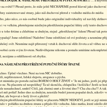
INKA DOJDE K NÁSILNÉMU PŘESTŘIŽENÍ PUPEČNÍ ŠŇŮRY!!!
… a největší
je na světě!!! Přesně proto, že stále ještě NECHÁPEME porod hlavně jako duchovní
chny zainteresované strany, jako náš duchovní přerod z vodního média do média
ho, jako něco, co nás osobně bude jako originální individuality už navždy definov
 i ve velkém, přerušujeme násilným přestřižením pupeční šňůry celý tento duchov
se u toho fotíme a chlubíme se druhým, stejně „přestřiženým“ lidem! Přesně tak pot
vypadají! Jsme odstřižení! Nadobro! Jsme odstřižení od své podstaty a neumíme při
zdušný svět. Neumíme najít přirozený vztah k duchovní sféře života a už vůbec ne 
 osobní cestu svým životem. Nedůvěřujeme nikomu a pomalu umíráme nekompletní
ě, nezájmu a oddělenosti od zbytku.
 NA NÁSILNÉM PŘESTŘIŽENÍ PUPEČNÍ ŠŇŮRY ŠPATNÉ
chno. Úplně všechno. Není na tom NIC dobrého.
ilí, nepřirozenost, lidská slepota, arogance a pýcha.
ot miminka po porodu začíná BOJEM O HOLÝ ŽIVOT = "Je mi jedno, jestli jsi při
o ne. Na placentu už nespoléhej! Ta už skončila, chlapečku / holčičko! Jestli se ho
hle nenadechneš, umřeš! Cítíš, jak chutná smrt a životní dno?! Cha cha cha!!! A tak
eš mít pořád! Jedno dno za druhým, neustále budeš jenom popadat dech, nikoliv v
hat, ale bojovat o holý život a přežití!
ilným přestřižením pupeční šňůry se placenta NIKDY NEDOZVÍ, jestli se její mim
talo v pořádku na druhou stranu a přijalo říši vzduchu. Jako matka, které odešlo dí