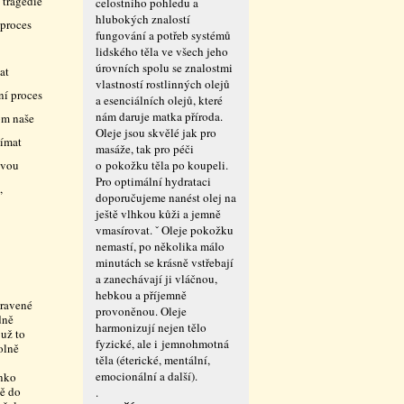
 tragédie
celostního pohledu a
hlubokých znalostí
 proces
fungování a potřeb systémů
lidského těla ve všech jeho
úrovních spolu se znalostmi
at
vlastností rostlinných olejů
ní proces
a esenciálních olejů, které
nám daruje matka příroda.
om naše
Oleje jsou skvělé jak pro
jímat
masáže, tak pro péči
svou
o pokožku těla po koupeli.
Pro optimální hydrataci
,
doporučujeme nanést olej na
ještě vlhkou kůži a jemně
vmasírovat. ˇ Oleje pokožku
nemastí, po několika málo
minutách se krásně vstřebají
a zanechávají ji vláčnou,
hebkou a příjemně
pravené
provoněnou. Oleje
dně
harmonizují nejen tělo
 už to
fyzické, ale i jemnohmotná
olně
těla (éterické, mentální,
emocionální a další).
inko
tě do
.