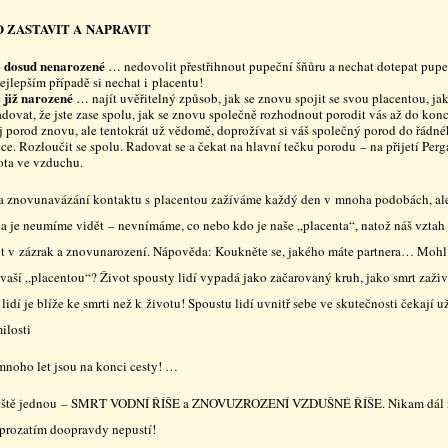
O ZASTAVIT A NAPRAVIT
 dosud nenarozené
… nedovolit přestřihnout pupeční šňůru a nechat dotepat pupe
ejlepším případě si nechat i placentu!
 již narozené
… najít uvěřitelný způsob, jak se znovu spojit se svou placentou, jak
adovat, že jste zase spolu, jak se znovu společně rozhodnout porodit vás až do konce
j porod znovu, ale tentokrát už vědomě, doprožívat si váš společný porod do řádn
ce. Rozloučit se spolu. Radovat se a čekat na hlavní tečku porodu – na přijetí Pe
ota ve vzduchu.
a znovunavázání kontaktu s placentou zažíváme každý den v mnoha podobách, al
la je neumíme vidět – nevnímáme, co nebo kdo je naše „placenta“, natož náš vztah
t v zázrak a znovunarození. Nápověda: Koukněte se, jakého máte partnera… Mohl 
 vaší „placentou“? Život spousty lidí vypadá jako začarovaný kruh, jako smrt zaživ
lidí je blíže ke smrti než k životu! Spoustu lidí uvnitř sebe ve skutečnosti čekají u
ilosti
mnoho let jsou na konci cesty! …
ještě jednou – SMRT VODNÍ ŘÍŠE a ZNOVUZROZENÍ VZDUŠNÉ ŘÍŠE. Nikam dál n
, prozatím doopravdy nepustí!