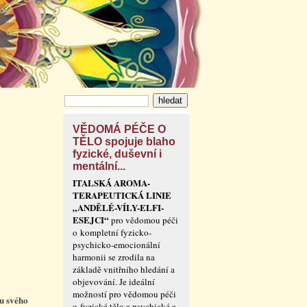
VĚDOMÁ PÉČE O
TĚLO spojuje blaho
fyzické, duševní i
mentální...
ITALSKÁ AROMA-
TERAPEUTICKÁ LINIE
„ANDĚLÉ-VÍLY-ELFI-
ESEJCI“
pro vědomou péči
o kompletní fyzicko-
psychicko-emocionální
harmonii se zrodila na
základě vnitřního hledání a
objevování. Je ideální
možností pro vědomou péči
u svého
o fyzické tělo a psychické a