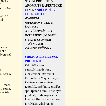
 žalu a
DALŠÍ PRODUKTY
"
l?
AROMA-TERAPEUTICKÉ
m to něco
LINIE
ANDĚLÉ-VÍLY-
ELFI-ESEJCI:
sti, do
PARFÉM
•
ená
SPRCHOVÝ GEL &
•
ŠAMPON
OSVĚŽOVAČ PRO
•
INTERIÉRY „MAGIC“
S BAMBUSOVÝMI
TYČINKAMI
istinu
VONNÉ TYČINKY
•
svého
.
áváte se?
ŠÍŘENÍ A DISTRIBUCE
PRODUKTŮ:
Od r. 2017 spolu
s uzavřením dohody
e,
h jako se
o zastoupení produktů
Erboristeria Magentina pro
Českou a Slovenskou
y – mezi
republiku začínáme utvářet
ho celku.
spolupráce s těmi, koho tyto
 navždy
produkty přitahují a s těmi,
kdo je milují podobně jako
my. Našim záměrem je