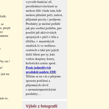
vytvořit funkční síť,
prostřednictvím které se
mohou šířit všude tam, kde
mohou přinášet péči, radost,
čník.
příjemné pocity i podporu.
Produkty je možné pořídit
 se
, projít
jak pro osobní potřebu, pro
ého
použití při aktivivitách
rgamenu
spojených s péčí o těla a
tělíčka, v masérských
studiích či ve wellness
e
centrech a také pro jejich
další šíření pro ty, kdo
vedou skupiny, kurzy,
by on /
holistická centra apod..
Popis jednotlivých
a!
produktů najdete ZDE
ž jen na
Těšíme se na vás a přejeme
spoustu potěšení a
příjemných chvil
s aromaterape­utickými
produkty…
ás to,
Výběr z fotografií