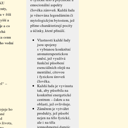
ÍKU
emocionální aspekty
enty,
člověka zároveň. Každá řada
 v říši
je věnována legendárním či
yšší a
mytologickým bytostem, jež
je a co
přímo charakterizují pocity
a účinky, které přináší.
echá
za cenu
Vlastnosti každé řady
eho vodní
jsou spojeny
s vybranou konkrétní
aromaterapeutickou
směsí, jež využívá
funkční působení
esenciálních olejů na
mentální, citovou
i fyzickou úroveň
člověka.
el“ –
Každá řada je vyvinuta
tak, aby působila na
konkrétní energetické
centrum – čakru a na
oblasti, jež ovlivňuje.
Záměrem je vytvářet
ojuje ho
produkty, jež působí
ané
nejen na tělo fyzické,
od
ale i na těla
 života,
jemnohmotná darujíc
 na