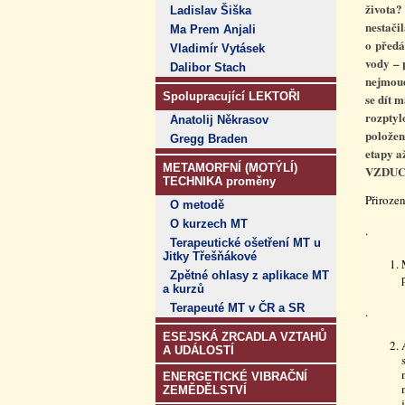
života?
Ladislav Šiška
nestači
Ma Prem Anjali
o předá
Vladimír Vytásek
vody – 
Dalibor Stach
nejmoud
Spolupracující LEKTOŘI
se dít 
rozptyl
Anatolij Někrasov
položen
Gregg Braden
etapy a
METAMORFNÍ (MOTÝLÍ)
VZDUCH
TECHNIKA proměny
Přirozen
O metodě
O kurzech MT
.
Terapeutické ošetření MT u
Jitky Třešňákové
Zpětné ohlasy z aplikace MT
a kurzů
Terapeuté MT v ČR a SR
.
ESEJSKÁ ZRCADLA VZTAHŮ
A UDÁLOSTÍ
ENERGETICKÉ VIBRAČNÍ
ZEMĚDĚLSTVÍ