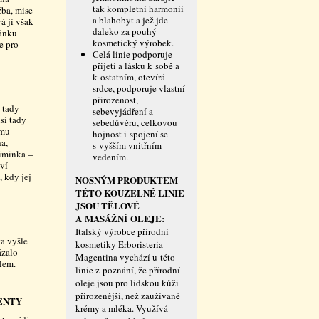
tak kompletní harmonii
žba, mise
a blahobyt a jež jde
á jí však
daleko za pouhý
ránku
kosmetický výrobek.
e pro
Celá linie podporuje
přijetí a lásku k sobě a
k ostatním, otevírá
srdce, podporuje vlastní
přirozenost,
 tady
sebevyjádření a
sí tady
sebedůvěru, celkovou
rmu
hojnost i spojení se
na,
s vyšším vnitřním
miminka –
vedením.
aví
 kdy jej
NOSNÝM PRODUKTEM
TÉTO KOUZELNÉ LINIE
JSOU TĚLOVÉ
A MASÁŽNÍ OLEJE:
Italský výrobce přírodní
a vyšle
kosmetiky Erboristeria
ázalo
Magentina vychází u této
lem.
linie z poznání, že přírodní
oleje jsou pro lidskou kůži
přirozenější, než zaužívané
ENTY
krémy a mléka. Využívá