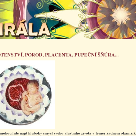
TENSTVÍ, POROD, PLACENTA, PUPEČNÍ ŠŇŮRA...
mohou lidé najít hluboký smysl svého vlastního života v téměř žádném okamžik