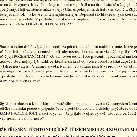
jakoukoliv zprávu, hlavně tu, že je miminko v pořádku na druhé straně a že její slu
a celý smysl její existence může s nejvyšším uspokojením definitivně skončit. Zbýv
ještě jeden krok – a ke všemu ten nejdůležitější. Doposud šlo hlavně o fyzickou st
miminka, o jeho tělo. V posledním kroku však půjde o duchovní stránku. A tu můž
miminko udělat POUZE JEHO PLACENTA!!!
Placenta velmi dobře ví, že po porodu za pár minut až hodin nadobro umře. Jenže je
ještě poslední věc, kterou musí splnit, aby nezůstal ve vzduchu viset žádný dluh. Vi
ještě její POŽEHNÁNÍ MIMINKU na novou cestu. Toto placentní požehnání má fo
takovou, že z nejtajnější truhlice, která musela až do konce porodu zůstat zapečetě
vytáhne nesvatější Pergamen života. Na něm je napsáno poselství pro nový život 
jeho nejhlubší smysl života, jeho podstata. Prostřednictvím pupeční šňůry jej připr
k poslednímu odeslání do tělíčka narozeného miminka. Čeká od miminka na signál,
může poslat. Čeká a čeká…
Signál pro placentu k odeslání nejsvatějšího pergamenu s vypsaným smyslem život
tělíčko miminka pouze v případě, že se v pořádku dostalo z dělohy pryč, že se dok
SAMO NADECHNOUT a začít dýchat = že přijalo svůj nový svět vzduchu celým tě
Nepřipomíná vám to něco?
ŽE PŘESNĚ V TĚCHTO NEJDŮLEŽITĚJŠÍCH MINUTÁCH ŽIVOTA PLAC