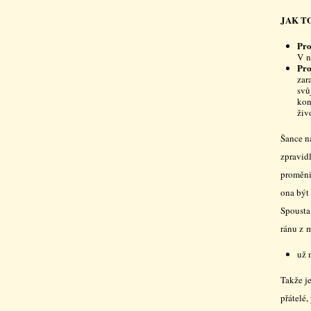
JAK T
Pro
V n
Pro
zar
svů
kon
živ
Šance n
zpravid
proměni
ona být
Spousta 
ránu z m
už 
Takže 
přátelé