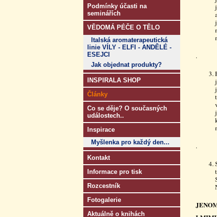
Podmínky účasti na
seminářích
VĚDOMÁ PÉČE O TĚLO
Italská aromaterapeutická
linie VÍLY - ELFI - ANDĚLÉ -
ESEJCI
.
Jak objednat produkty?
INSPIRALA SHOP
Články
Co se děje? O současných
událostech..
Inspirace
Myšlenka pro každý den...
.
Kontakt
Informace pro tisk
Rozcestník
Fotogalerie
JENOM
Aktuálně o knihách