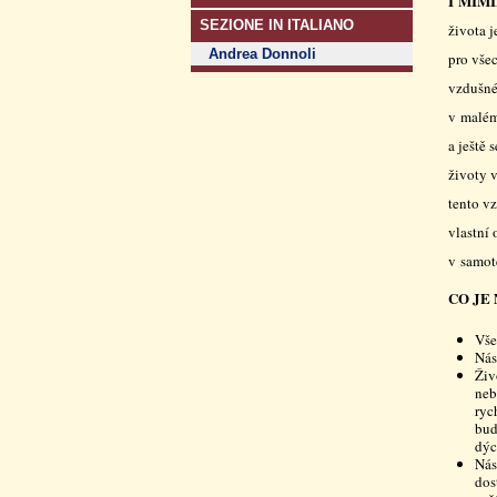
I MIM
SEZIONE IN ITALIANO
života 
Andrea Donnoli
pro vše
vzdušné
v malém
a ještě 
životy 
tento v
vlastní
v samot
CO JE
Vše
Nás
Živ
neb
ryc
bud
dýc
Nás
dos