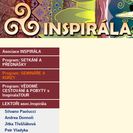
Asociace INSPIRÁLA
Program: SETKÁNÍ A
PŘEDNÁŠKY
Program: SEMINÁŘE A
KURZY
Program: VĚDOMÉ
CESTOVÁNÍ & POBYTY s
InspiralaTOUR
LEKTOŘI asoc.Inspirála
Silvano Paolucci
Andrea Donnoli
Jitka Třešňáková
Petr Vladyka