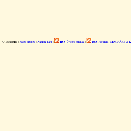
©
Inspirála
|
Mapa stránek
|
Napište nám
|
RSS
Úvodní stránka
|
RSS
Program: SEMINÁŘE A 