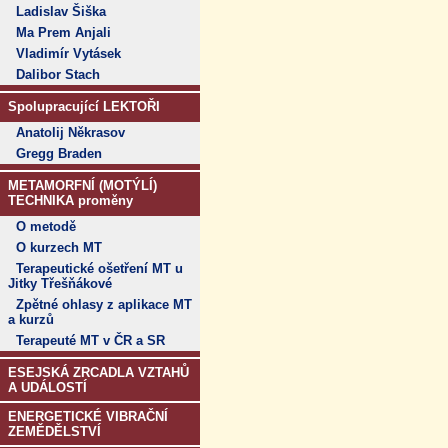
Ladislav Šiška
Ma Prem Anjali
Vladimír Vytásek
Dalibor Stach
Spolupracující LEKTOŘI
Anatolij Někrasov
Gregg Braden
METAMORFNÍ (MOTÝLÍ)
TECHNIKA proměny
O metodě
O kurzech MT
Terapeutické ošetření MT u
Jitky Třešňákové
Zpětné ohlasy z aplikace MT
a kurzů
Terapeuté MT v ČR a SR
ESEJSKÁ ZRCADLA VZTAHŮ
A UDÁLOSTÍ
ENERGETICKÉ VIBRAČNÍ
ZEMĚDĚLSTVÍ