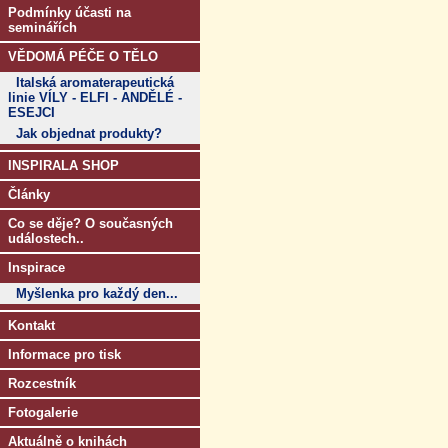
Podmínky účasti na
seminářích
VĚDOMÁ PÉČE O TĚLO
Italská aromaterapeutická
linie VÍLY - ELFI - ANDĚLÉ -
ESEJCI
Jak objednat produkty?
INSPIRALA SHOP
Články
Co se děje? O současných
událostech..
Inspirace
Myšlenka pro každý den...
Kontakt
Informace pro tisk
Rozcestník
Fotogalerie
Aktuálně o knihách