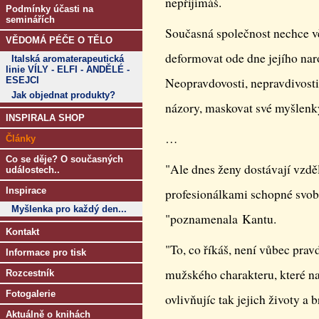
nepřijímáš.
Podmínky účasti na
seminářích
Současná společnost nechce věd
VĚDOMÁ PÉČE O TĚLO
deformovat ode dne jejího nar
Italská aromaterapeutická
linie VÍLY - ELFI - ANDĚLÉ -
ESEJCI
Neopravdovosti, nepravdivosti,
Jak objednat produkty?
názory, maskovat své myšlenk
INSPIRALA SHOP
…
Články
Co se děje? O současných
"Ale dnes ženy dostávají vzdě
událostech..
Inspirace
profesionálkami schopné svob
Myšlenka pro každý den...
"poznamenala Kantu.
Kontakt
"To, co říkáš, není vůbec prav
Informace pro tisk
mužského charakteru, které nar
Rozcestník
Fotogalerie
ovlivňujíc tak jejich životy a
Aktuálně o knihách