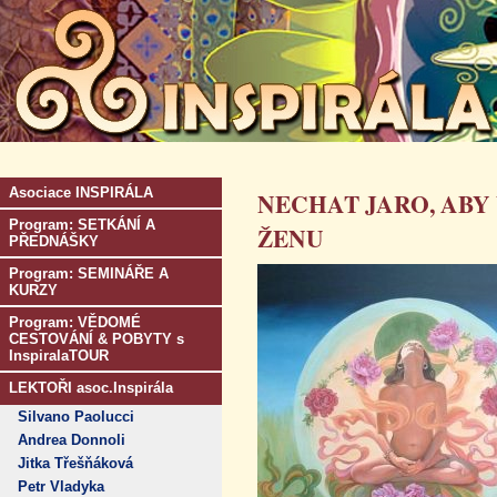
Asociace INSPIRÁLA
NECHAT JARO, ABY
Program: SETKÁNÍ A
ŽENU
PŘEDNÁŠKY
Program: SEMINÁŘE A
KURZY
Program: VĚDOMÉ
CESTOVÁNÍ & POBYTY s
InspiralaTOUR
LEKTOŘI asoc.Inspirála
Silvano Paolucci
Andrea Donnoli
Jitka Třešňáková
Petr Vladyka