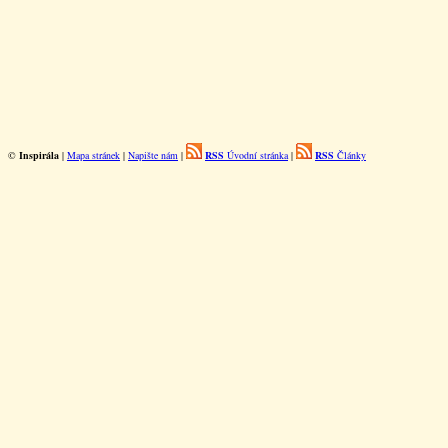
©
Inspirála
|
Mapa stránek
|
Napište nám
|
RSS
Úvodní stránka
|
RSS
Články