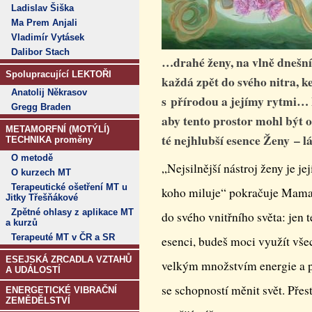
Ladislav Šiška
Ma Prem Anjali
Vladimír Vytásek
Dalibor Stach
…drahé ženy, na vlně dnešní
Spolupracující LEKTOŘI
každá zpět do svého nitra, ke
Anatolij Někrasov
s přírodou a jejímy rytmi
Gregg Braden
aby tento prostor mohl být 
METAMORFNÍ (MOTÝLÍ)
té nejhlubší esence Ženy – lá
TECHNIKA proměny
O metodě
„Nejsilnější nástroj ženy je jej
O kurzech MT
Terapeutické ošetření MT u
koho miluje“ pokračuje Mama 
Jitky Třešňákové
Zpětné ohlasy z aplikace MT
do svého vnitřního světa: jen 
a kurzů
Terapeuté MT v ČR a SR
esenci, budeš moci využít všec
ESEJSKÁ ZRCADLA VZTAHŮ
velkým množstvím energie a p
A UDÁLOSTÍ
se schopností měnit svět. Přes
ENERGETICKÉ VIBRAČNÍ
ZEMĚDĚLSTVÍ