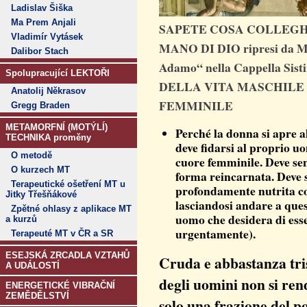
Ladislav Šiška
Ma Prem Anjali
SAPETE COSA COLLEGH
Vladimír Vytásek
MANO DI DIO ripresi da Mi
Dalibor Stach
Adamo“ nella Cappella Si
Spolupracující LEKTOŘI
DELLA VITA MASCHILE
Anatolij Někrasov
FEMMINILE
Gregg Braden
METAMORFNÍ (MOTÝLÍ)
Perché la donna si apre a
TECHNIKA proměny
deve fidarsi al proprio uo
O metodě
cuore femminile. Deve sent
O kurzech MT
forma reincarnata. Deve s
Terapeutické ošetření MT u
profondamente nutrita con
Jitky Třešňákové
lasciandosi andare a ques
Zpětné ohlasy z aplikace MT
uomo che desidera di esse
a kurzů
urgentamente).
Terapeuté MT v ČR a SR
ESEJSKÁ ZRCADLA VZTAHŮ
Cruda e abbastanza tris
A UDÁLOSTÍ
degli uomini non si re
ENERGETICKÉ VIBRAČNÍ
ZEMĚDĚLSTVÍ
solo una frazione del po