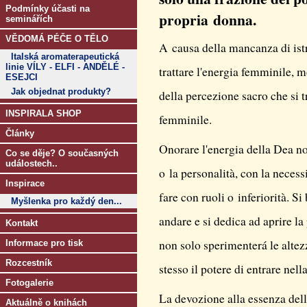
Podmínky účasti na
propria donna.
seminářích
VĚDOMÁ PÉČE O TĚLO
A causa della mancanza di ist
Italská aromaterapeutická
linie VÍLY - ELFI - ANDĚLÉ -
trattare l'energia femminile, 
ESEJCI
Jak objednat produkty?
della percezione sacro che si t
INSPIRALA SHOP
femminile.
Články
Onorare l'energia della Dea non
Co se děje? O současných
událostech..
o la personalità, con la neces
Inspirace
fare con ruoli o inferiorità. Si
Myšlenka pro každý den...
andare e si dedica ad aprire l
Kontakt
non solo sperimenterá le altez
Informace pro tisk
Rozcestník
stesso il potere di entrare ne
Fotogalerie
La devozione alla essenza dell
Aktuálně o knihách