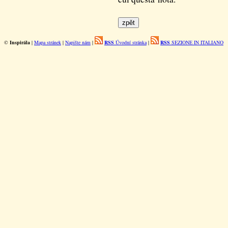
©
Inspirála
|
Mapa stránek
|
Napište nám
|
RSS
Úvodní stránka
|
RSS
SEZIONE IN ITALIANO