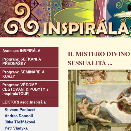
Asociace INSPIRÁLA
IL MISTERO DIVIN
Program: SETKÁNÍ A
SESSUALITÁ ...
PŘEDNÁŠKY
Program: SEMINÁŘE A
KURZY
Program: VĚDOMÉ
CESTOVÁNÍ & POBYTY s
InspiralaTOUR
LEKTOŘI asoc.Inspirála
Silvano Paolucci
Andrea Donnoli
Jitka Třešňáková
Petr Vladyka