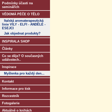
Podmínky účasti na
seminářích
VĚDOMÁ PÉČE O TĚLO
Italská aromaterapeutická
linie VÍLY - ELFI - ANDĚLÉ -
ESEJCI
Jak objednat produkty?
INSPIRALA SHOP
Články
Co se děje? O současných
událostech..
Inspirace
Myšlenka pro každý den...
Kontakt
Informace pro tisk
Rozcestník
Fotogalerie
Aktuálně o knihách