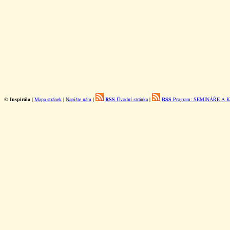
©
Inspirála
|
Mapa stránek
|
Napište nám
|
RSS
Úvodní stránka
|
RSS
Program: SEMINÁŘE A 