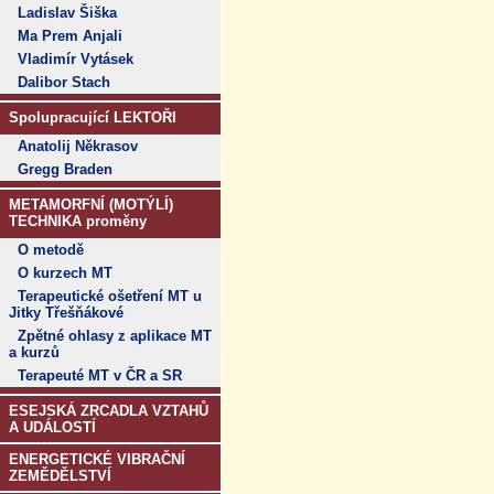
Ladislav Šiška
Ma Prem Anjali
Vladimír Vytásek
Dalibor Stach
Spolupracující LEKTOŘI
Anatolij Někrasov
Gregg Braden
METAMORFNÍ (MOTÝLÍ)
TECHNIKA proměny
O metodě
O kurzech MT
Terapeutické ošetření MT u
Jitky Třešňákové
Zpětné ohlasy z aplikace MT
a kurzů
Terapeuté MT v ČR a SR
ESEJSKÁ ZRCADLA VZTAHŮ
A UDÁLOSTÍ
ENERGETICKÉ VIBRAČNÍ
ZEMĚDĚLSTVÍ