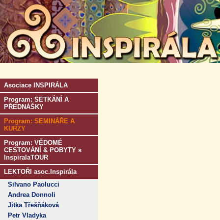
Asociace INSPIRÁLA
Program: SETKÁNÍ A
PŘEDNÁŠKY
Program: SEMINÁŘE A
KURZY
Program: VĚDOMÉ
CESTOVÁNÍ & POBYTY s
InspiralaTOUR
LEKTOŘI asoc.Inspirála
Silvano Paolucci
Andrea Donnoli
Jitka Třešňáková
Petr Vladyka