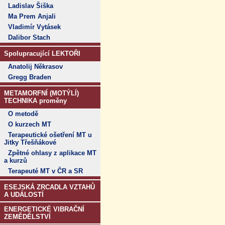
Ladislav Šiška
Ma Prem Anjali
Vladimír Vytásek
Dalibor Stach
Spolupracující LEKTOŘI
Anatolij Někrasov
Gregg Braden
METAMORFNÍ (MOTÝLÍ)
TECHNIKA proměny
O metodě
O kurzech MT
Terapeutické ošetření MT u
Jitky Třešňákové
Zpětné ohlasy z aplikace MT
a kurzů
Terapeuté MT v ČR a SR
ESEJSKÁ ZRCADLA VZTAHŮ
A UDÁLOSTÍ
ENERGETICKÉ VIBRAČNÍ
ZEMĚDĚLSTVÍ