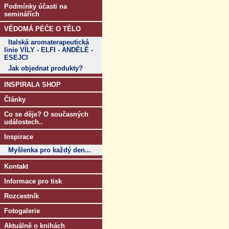
Podmínky účasti na
seminářích
VĚDOMÁ PÉČE O TĚLO
Italská aromaterapeutická
linie VÍLY - ELFI - ANDĚLÉ -
ESEJCI
Jak objednat produkty?
INSPIRALA SHOP
Články
Co se děje? O současných
událostech..
Inspirace
Myšlenka pro každý den...
Kontakt
Informace pro tisk
Rozcestník
Fotogalerie
Aktuálně o knihách