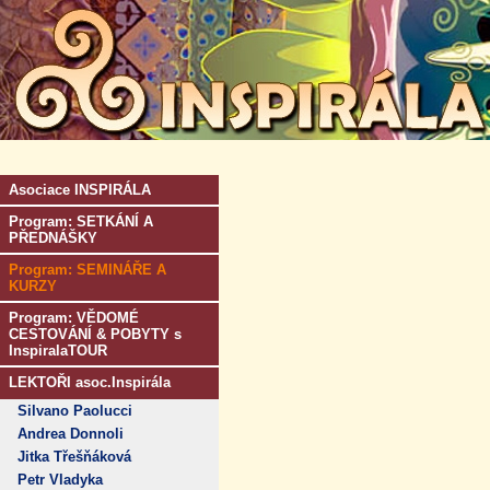
Asociace INSPIRÁLA
Program: SETKÁNÍ A
PŘEDNÁŠKY
Program: SEMINÁŘE A
KURZY
Program: VĚDOMÉ
CESTOVÁNÍ & POBYTY s
InspiralaTOUR
LEKTOŘI asoc.Inspirála
Silvano Paolucci
Andrea Donnoli
Jitka Třešňáková
Petr Vladyka