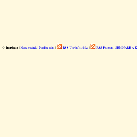
©
Inspirála
|
Mapa stránek
|
Napište nám
|
RSS
Úvodní stránka
|
RSS
Program: SEMINÁŘE A 