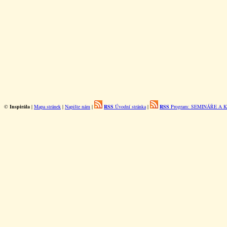
©
Inspirála
|
Mapa stránek
|
Napište nám
|
RSS
Úvodní stránka
|
RSS
Program: SEMINÁŘE A 