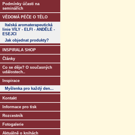
Podmínky účasti na
seminářích
VĚDOMÁ PÉČE O TĚLO
Italská aromaterapeutická
linie VÍLY - ELFI - ANDĚLÉ -
ESEJCI
Jak objednat produkty?
INSPIRALA SHOP
Články
Co se děje? O současných
událostech..
Inspirace
Myšlenka pro každý den...
Kontakt
Informace pro tisk
Rozcestník
Fotogalerie
Aktuálně o knihách