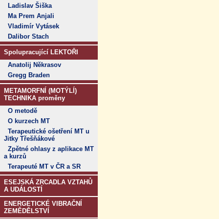
Ladislav Šiška
Ma Prem Anjali
Vladimír Vytásek
Dalibor Stach
Spolupracující LEKTOŘI
Anatolij Někrasov
Gregg Braden
METAMORFNÍ (MOTÝLÍ)
TECHNIKA proměny
O metodě
O kurzech MT
Terapeutické ošetření MT u
Jitky Třešňákové
Zpětné ohlasy z aplikace MT
a kurzů
Terapeuté MT v ČR a SR
ESEJSKÁ ZRCADLA VZTAHŮ
A UDÁLOSTÍ
ENERGETICKÉ VIBRAČNÍ
ZEMĚDĚLSTVÍ