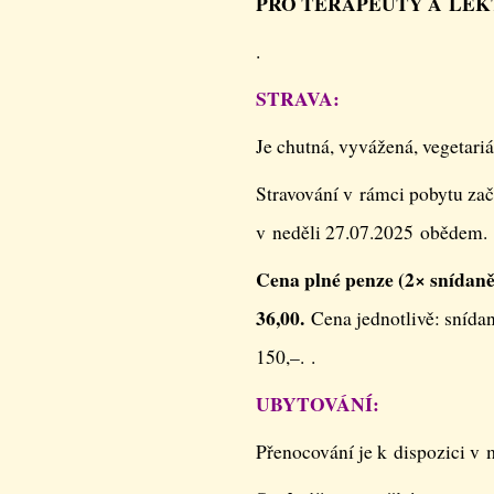
PRO TERAPEUTY A LE
.
STRAVA:
Je chutná, vyvážená, vegetariá
Stravování v rámci pobytu zač
v neděli 27.07.2025 obědem.
Cena plné penze (2× snídaně,
36,00.
Cena jednotlivě: snída
150,–. .
UBYTOVÁNÍ:
Přenocování je k dispozici v 