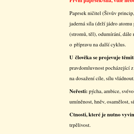
První paprsek-síla, vůle neb
Paprsek ničitel (Šivův princip
jaderná síla (drží jádro atomu
(stromů, těl), odumírání, dále
o přípravu na další cyklus.
U člověka se projevuje těmit
pravdomluvnost pocházející z 
na dosažení cíle, sílu vládnout
Neřesti:
pýcha, ambice, svévol
umíněnost, hněv, osamělost, sí
Ctnosti, které je nutno vyvi
trpělivost.