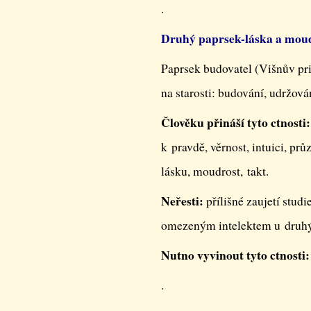
.
Druhý paprsek-láska a moud
Paprsek budovatel (Višnův pri
na starosti: budování, udržován
Člověku přináší tyto ctnosti:
k pravdě, věrnost, intuici, pr
lásku, moudrost, takt.
Neřesti:
přílišné zaujetí studi
omezeným intelektem u druhýc
Nutno vyvinout tyto ctnosti:
.