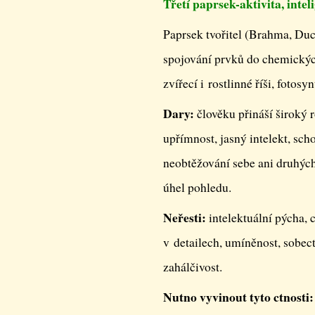
Třetí paprsek-aktivita, intel
Paprsek tvořitel (Brahma, Duc
spojování prvků do chemických 
zvířecí i rostlinné říši, fotosy
Dary:
člověku přináší široký r
upřímnost, jasný intelekt, scho
neobtěžování sebe ani druhých
úhel pohledu.
Neřesti:
intelektuální pýcha, 
v detailech, umíněnost, sobect
zahálčivost.
Nutno vyvinout tyto ctnosti: