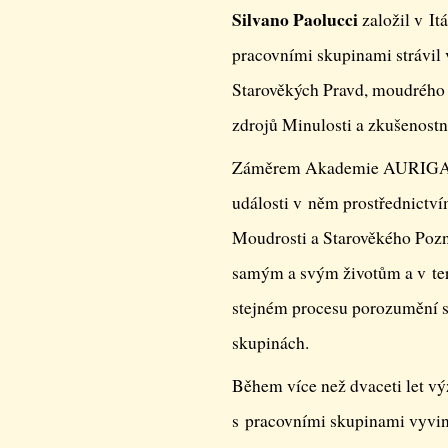
Silvano Paolucci
založil v It
pracovními skupinami strávil 
Starověkých Pravd, moudrého 
zdrojů Minulosti a zkušenostn
Záměrem Akademie AURIGA je př
události v něm prostřednictví
Moudrosti a Starověkého Pozn
samým a svým životům a v ter
stejném procesu porozumění sob
skupinách.
Během více než dvaceti let vý
s pracovními skupinami vyvinu