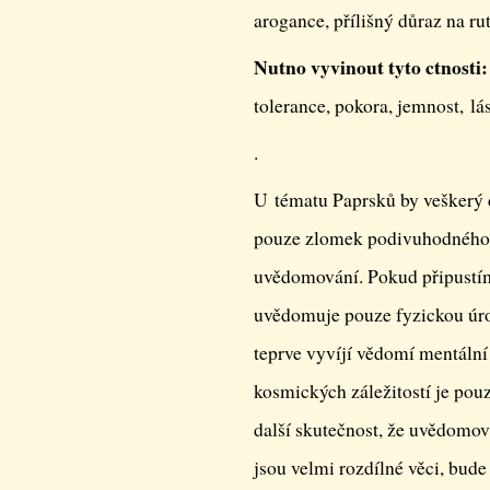
arogance, přílišný důraz na rut
Nutno vyvinout tyto ctnosti:
tolerance, pokora, jemnost, lá
.
U tématu Paprsků by veškerý
pouze zlomek podivuhodného c
uvědomování. Pokud připustím
uvědomuje pouze fyzickou úro
teprve vyvíjí vědomí mentální
kosmických záležitostí je po
další skutečnost, že uvědomova
jsou velmi rozdílné věci, bud