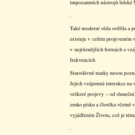
impozantních nástrojů lidské 
.
Také moderní věda ověřila a po
existuje v celém projeveném v
v nejrůznějších formách a vzá
frekvencích.
Starodávné nauky nesou pozná
Jejich vzájemná interakce na 
veškeré projevy – od sluneční
zrnko písku a člověka včetně v
vyjádřením Života, což je tém
.