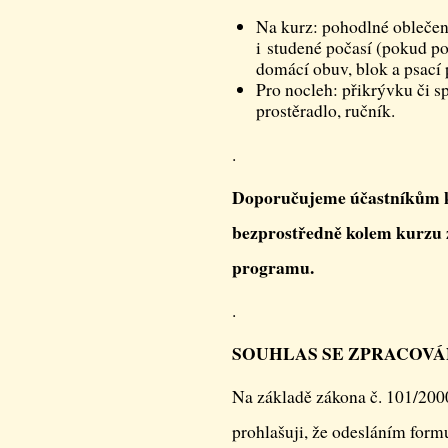
Na kurz: pohodlné oblečení
i studené počasí (pokud po
domácí obuv, blok a psací 
Pro nocleh: přikrývku či sp
prostěradlo, ručník.
.
Doporučujeme účastníkům k
bezprostředně kolem kurzu z
programu.
.
SOUHLAS SE ZPRACOVÁ
Na základě zákona č. 101/200
prohlašuji, že odesláním form