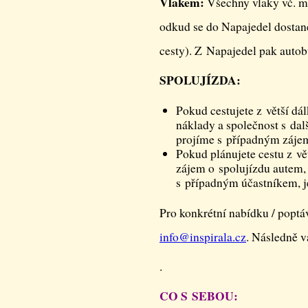
Vlakem:
Všechny vlaky vč. me
odkud se do Napajedel dostan
cesty). Z Napajedel pak auto
SPOLUJÍZDA:
Pokud cestujete z větší dá
náklady a společnost s dal
projíme s případným záje
Pokud plánujete cestu z vě
zájem o spolujízdu autem,
s případným účastníkem, j
Pro konkrétní nabídku / poptá
info@
inspirala.cz
. Následně v
.
CO S SEBOU: