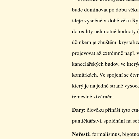
bude dominovat po dobu věku
ideje vysněné v době věku Ry
do reality nehmotné hodnoty (
účinkem je zhuštění, krystaliz
projevovat až extrémně např. 
kancelářských budov, ve který
komůrkách. Ve spojení se čtv
který je na jedné straně vyso
řemeslně ztvárněn.
Dary:
člověku přináší tyto ctno
puntičkářství, spoléhání na seb
Neřesti:
formalismus, bigotno