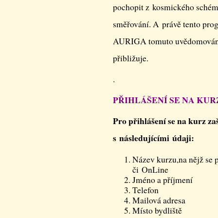
pochopit z kosmického schéma
směřování. A právě tento pro
AURIGA tomuto uvědomování si
přibližuje.
.
PŘIHLÁŠENÍ SE NA KUR
Pro přihlášení se na kurz za
s následující­mi údaji:
Název kurzu,na nějž se p
či OnLine
Jméno a příjmení
Telefon
Mailová adresa
Místo bydliště