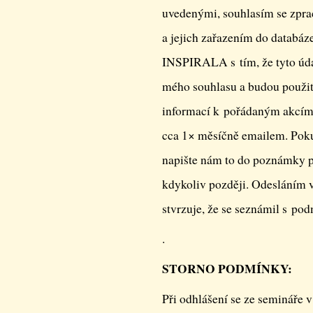
uvedenými, souhlasím se zpr
a jejich zařazením do databáze
INSPIRALA s tím, že tyto úda
mého souhlasu a budou použit
informací k pořádaným akcím 
cca 1× měsíčně emailem. Poku
napište nám to do poznámky př
kdykoliv později. Odesláním 
stvrzuje, že se seznámil s pod
.
STORNO PODMÍNKY:
Při odhlášení se ze semináře 