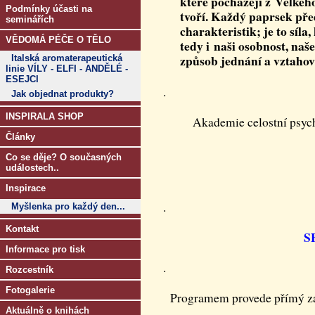
které pocházejí z Velkéh
Podmínky účasti na
tvoří. Každý paprsek pře
seminářích
charakteristik; je to síla
VĚDOMÁ PÉČE O TĚLO
tedy i naši osobnost, naše
způsob jednání a vztahov
Italská aromaterapeutická
linie VÍLY - ELFI - ANDĚLÉ -
ESEJCI
.
Jak objednat produkty?
INSPIRALA SHOP
Akademie celostní psyc
Články
Co se děje? O současných
událostech..
Inspirace
.
Myšlenka pro každý den...
Kontakt
S
Informace pro tisk
.
Rozcestník
Fotogalerie
Programem provede přímý za
Aktuálně o knihách