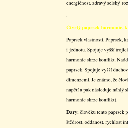
energičnost, zdravý selský ro
.
Čtvrtý paprsek-harmonie, kr
Paprsek vlastností. Paprsek, k
i jednotu. Spojuje vyšší trojici
harmonie skrze konflikt. Naddu
paprsek. Spojuje vyšší ducho
dimenzemi. Je známo, že člově
napětí a pak následuje náhlý 
harmonie skrze konflikt).
Dary:
člověku tento paprsek př
štědrost, oddanost, rychlost in