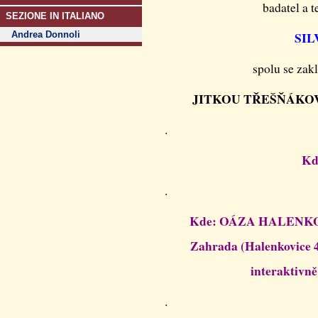
badatel a t
SEZIONE IN ITALIANO
SIL
Andrea Donnoli
spolu se zak
JITKOU TŘEŠŇÁKO
.
Kd
.
Kde: OÁZA HALENKOVI
Zahrada (Halenkovice 4
interaktivn
.