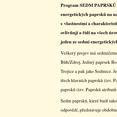
Program SEDM PAPRSKŮ nese
energetických paprsků na na
s vlastnostmi a charakterist
ovlivňují a řídí na všech 
jeden ze sedmi energetickýc
Veškerý projev má sedmičetno
Bůh/Zdroj, Jediný paprsek Bož
Trojice a pak jako Sedmice. J
třech hlavních paprsků (tzv. 
paprsků (tzv. Paprsků atribut
Sedm paprsků, které budí takov
odpovědí, představuje obdob