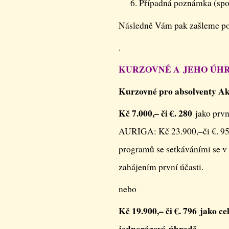
Případná poznámka (spol
Následně Vám pak zašleme potv
.
KURZOVNÉ A JEHO ÚH
Kurzovné pro absolventy 
Kč 7.000,– či €. 280
jako prvn
AURIGA: Kč 23.900,–či €. 95
programů se setkáváními se v 
zahájením první účasti.
nebo
Kč 19.900,– či €. 796 jako
jednorázové úhradě