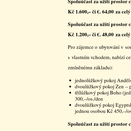
Spoluúčast za užití prostor 
Kč 1.600,– či €. 64,00 za cel
Spoluúčast za užití prostor 
Kč 1.200,– či €. 48,00 za cel
Pro zájemce o ubytování v sou
s vlastním vchodem, nabízí ce
zmíněnému základu):
jednolůžkový pokoj Anděls
dvoulůžkový pokoj Zen – p
třílůžkový pokoj Boho (jed
300,–/os./den
dvoulůžkový pokoj Egyptsk
jednou osobou Kč 450,–/os
Spoluúčast za užití prostor