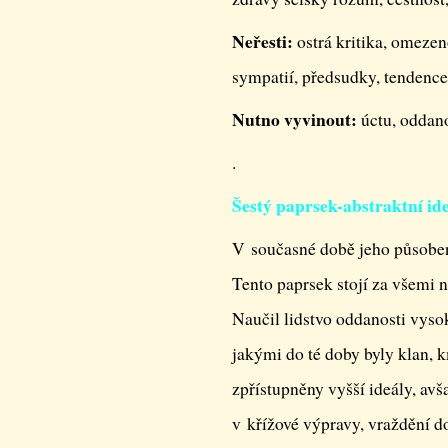
Neřesti:
ostrá kritika, omezen
sympatií, předsudky, tendence 
Nutno vyvinout:
úctu, oddano
.
Šestý paprsek-abstraktní id
V současné době jeho působen
Tento paprsek stojí za všemi 
Naučil lidstvo oddanosti vys
jakými do té doby byly klan, k
zpřístupněny vyšší ideály, avš
v křížové výpravy, vraždění 