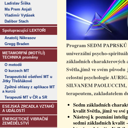
Ladislav Šiška
Ma Prem Anjali
Vladimír Vytásek
Dalibor Stach
Spolupracující LEKTOŘI
Anatolij Někrasov
Program SEDM PAPRSKŮ nes
Gregg Braden
univerzální psycho-spirituál
METAMORFNÍ (MOTÝLÍ)
TECHNIKA proměny
základních charakterových a
O metodě
Světla,jímž ve svém původu 
O kurzech MT
celostní psychologie AURI
Terapeutické ošetření MT u
Jitky Třešňákové
SILVANEM PAOLUCCIM
,
Zpětné ohlasy z aplikace MT
a kurzů
terapeutem, zakladatelem d
Terapeuté MT v ČR a SR
Sedm základních charakte
ESEJSKÁ ZRCADLA VZTAHŮ
kvalit Světla, jímž ve své
A UDÁLOSTÍ
Nástroj k poznání inteli
ENERGETICKÉ VIBRAČNÍ
sedmi základních kvalit –
ZEMĚDĚLSTVÍ