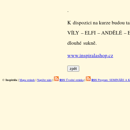
.
K dispozici na kurze budou ta
VÍLY – ELFI – ANDĚLÉ – ESE
dlouhé sukně.
www.inspiralashop.cz
©
Inspirála
|
Mapa stránek
|
Napište nám
|
RSS
Úvodní stránka
|
RSS
Program: SEMINÁŘE A 