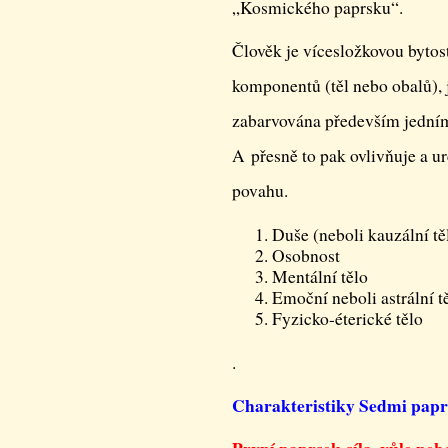
„Kosmického paprsku“.
Člověk je vícesložkovou bytost
komponentů (těl nebo obalů), j
zabarvována především jedním
A přesně to pak ovlivňuje a urč
povahu.
Duše (neboli kauzální tě
Osobnost
Mentální tělo
Emoční neboli astrální t
Fyzicko-éterické tělo
.
Charakteristiky Sedmi pap