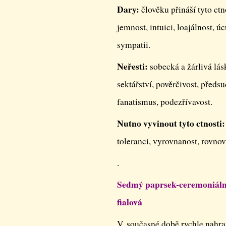
Dary:
člověku přináší tyto ctn
jemnost, intuici, loajálnost, ú
sympatii.
Neřesti:
sobecká a žárlivá lás
sektářství, pověrčivost, předs
fanatismus, podezřívavost.
Nutno vyvinout tyto ctnosti:
toleranci, vyrovnanost, rovno
.
Sedmý paprsek-ceremoniální 
fialová
V současné době rychle nahraz