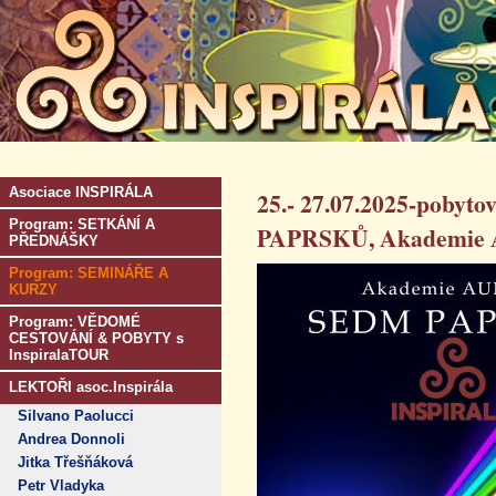
Asociace INSPIRÁLA
25.- 27.07.2025-pobyt
Program: SETKÁNÍ A
PAPRSKŮ, Akademie A
PŘEDNÁŠKY
Program: SEMINÁŘE A
KURZY
Program: VĚDOMÉ
CESTOVÁNÍ & POBYTY s
InspiralaTOUR
LEKTOŘI asoc.Inspirála
Silvano Paolucci
Andrea Donnoli
Jitka Třešňáková
Petr Vladyka